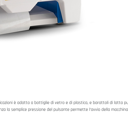
zioni è adatta a bottiglie di vetro e di plastica, e barattoli di latta pur
nza la semplice pressione del pulsante permette l’avvio della macchin