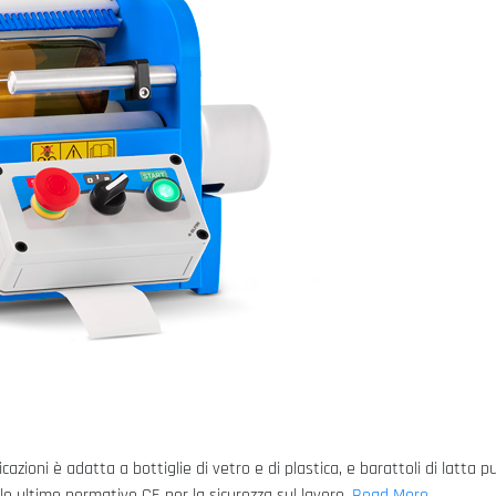
zioni è adatta a bottiglie di vetro e di plastica, e barattoli di latta pu
 ultime normative CE per la sicurezza sul lavoro.
Read More