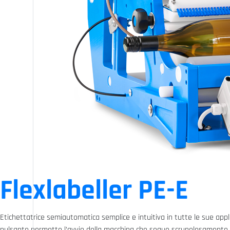
Flexlabeller PE-E
Etichettatrice semiautomatica semplice e intuitiva in tutte le sue applica
pulsante permette l’avvio della macchina che segue scrupolosamente le