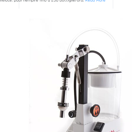
veloce: puoi riempire fino a 250 bottiglie/ora.
Read More