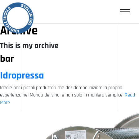
RIVENDITA
CONTATTI
Archive
This is my archive
IT
bar
Idropressa
Ideale per i piccoli produttori che desiderano iniziare la propria
esperienza nel Mondo del vino, e non solo in maniera semplice.
Read
More